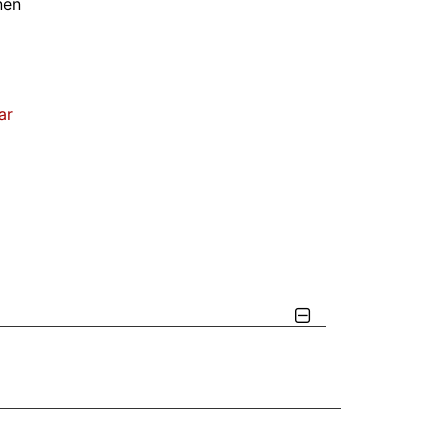
nen
ar