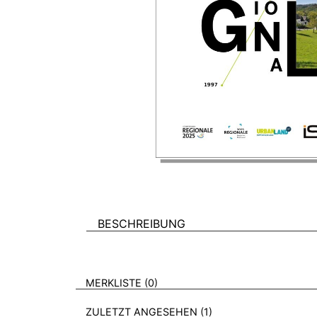
BESCHREIBUNG
VERWEISE AUF VERMERKTE- ODER ZULET
BROSCHÜREN
MERKLISTE
0
BROSCHÜREN
ZULETZT ANGESEHEN
1