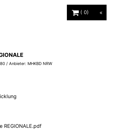
Warenkorb Schaltfläche
0
GIONALE
380
/ Anbieter:
MHKBD NRW
icklung
e REGIONALE.pdf