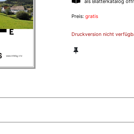
als Blätterkatalog öff
Preis:
gratis
Druckversion nicht verfügb
ZT ANGESEHENE BROSCHÜREN