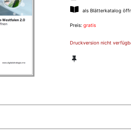
als Blätterkatalog öff
Preis:
gratis
Druckversion nicht verfügb
ZT ANGESEHENE BROSCHÜREN