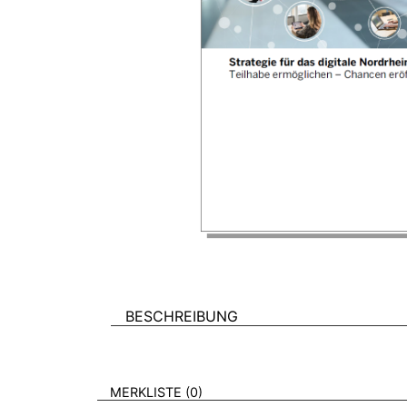
BESCHREIBUNG
VERWEISE AUF VERMERKTE- ODER ZULET
BROSCHÜREN
MERKLISTE
0