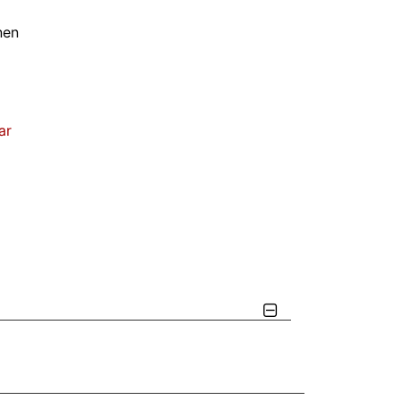
nen
ar