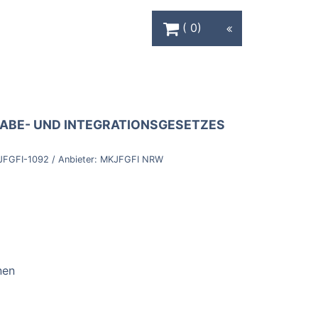
Warenkorb Schaltfläche
0
HABE- UND INTEGRATIONSGESETZES
JFGFI-1092
/ Anbieter:
MKJFGFI NRW
nen