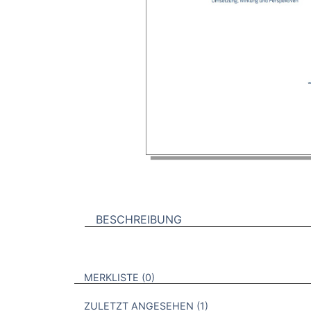
BESCHREIBUNG
VERWEISE AUF VERMERKTE- ODER ZULET
BROSCHÜREN
MERKLISTE
0
BROSCHÜREN
ZULETZT ANGESEHEN
1