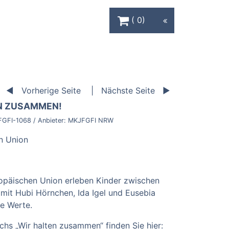
Warenkorb Schaltfläche
0
Vorherige Seite
Nächste Seite
EN ZUSAMMEN!
FGFI-1068
/ Anbieter:
MKJFGFI NRW
en Union
ropäischen Union erleben Kinder zwischen
it Hubi Hörnchen, Ida Igel und Eusebia
re Werte.
chs „Wir halten zusammen“ finden Sie hier: