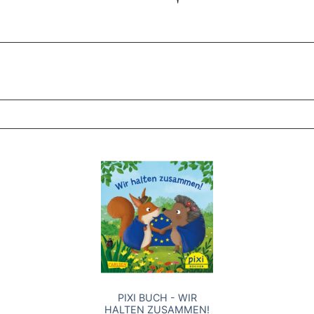
ZT ANGESEHENE BROSCHÜREN
PIXI BUCH - WIR
HALTEN ZUSAMMEN!