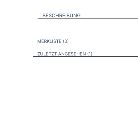
BESCHREIBUNG
VERWEISE AUF VERMERKTE- ODER ZULET
BROSCHÜREN
MERKLISTE
0
BROSCHÜREN
ZULETZT ANGESEHEN
1