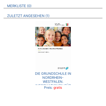
VERWEISE AUF VERMERKTE- ODER ZULETZT ANGESEHENE
BROSCHÜREN
MERKLISTE
0
BROSCHÜREN
ZULETZT ANGESEHEN
1
DIE GRUNDSCHULE IN
NORDRHEIN-
WESTFALEN.
INFORMATIONEN FÜR
Preis:
gratis
ELTERN