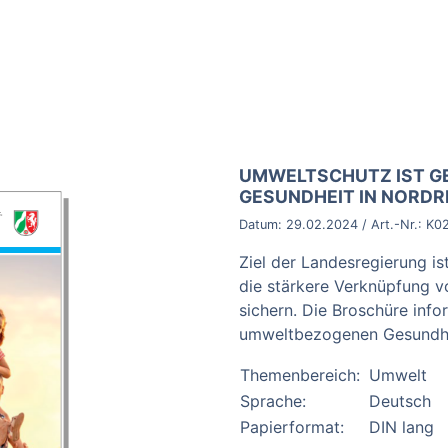
BROSCHÜRE:
UMWELTSCHUTZ IST G
GESUNDHEIT IN NORD
Datum:
29.02.2024
/ Art.-Nr.:
K0
Ziel der Landesregierung is
die stärkere Verknüpfung 
sichern. Die Broschüre inf
umweltbezogenen Gesundhei
Themenbereich:
Umwelt
Sprache:
Deutsch
Papierformat:
DIN lang