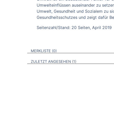
Umwelteinflüssen auseinander zu setzen
Umwelt, Gesundheit und Sozialem zu si
Gesundheitsschutzes und zeigt dafür Bei
Seitenzahl/Stand: 20 Seiten, April 2019
VERWEISE AUF VERMERKTE- ODER ZULET
BROSCHÜREN
MERKLISTE
0
BROSCHÜREN
ZULETZT ANGESEHEN
1