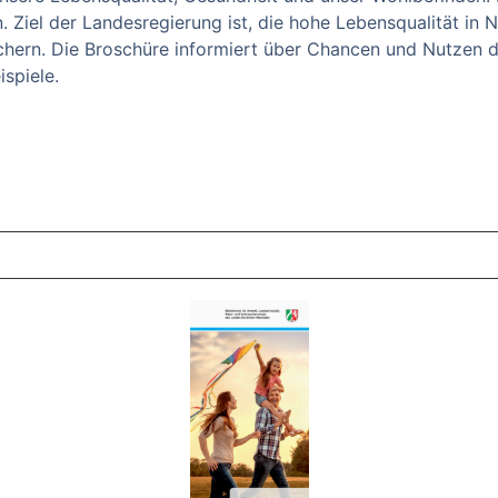
. Ziel der Landesregierung ist, die hohe Lebensqualität in
chern. Die Broschüre informiert über Chancen und Nutzen
spiele.
ZT ANGESEHENE BROSCHÜREN