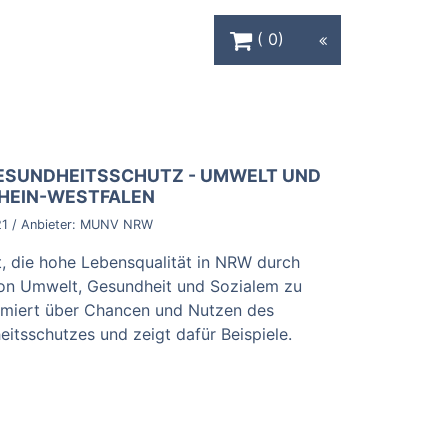
Warenkorb Schaltfläche
0
ESUNDHEITSSCHUTZ - UMWELT UND
RHEIN-WESTFALEN
21
/ Anbieter:
MUNV NRW
t, die hohe Lebensqualität in NRW durch
von Umwelt, Gesundheit und Sozialem zu
ormiert über Chancen und Nutzen des
tsschutzes und zeigt dafür Beispiele.