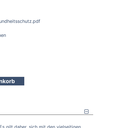
undheitsschutz.pdf
nen
enkorb
 gilt daher, sich mit den vielseitigen