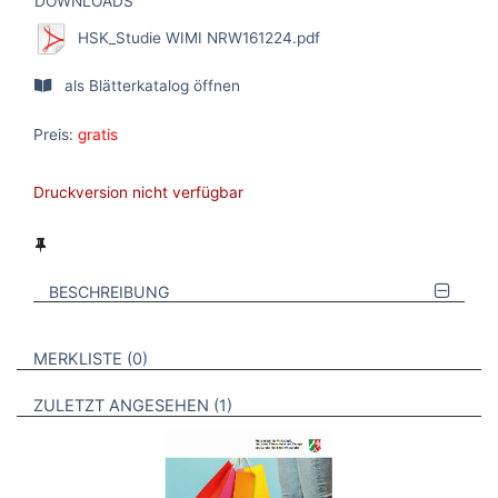
DOWNLOADS
HSK_Studie WIMI NRW161224.pdf
als Blätterkatalog öffnen
Preis:
gratis
Druckversion nicht verfügbar
BESCHREIBUNG
VERWEISE AUF VERMERKTE- ODER ZULETZT ANGESEHENE
BROSCHÜREN
MERKLISTE
0
BROSCHÜREN
ZULETZT ANGESEHEN
1