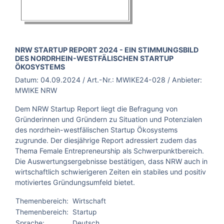
BROSCHÜRE:
NRW STARTUP REPORT 2024 - EIN STIMMUNGSBILD
DES NORDRHEIN-WESTFÄLISCHEN STARTUP
ÖKOSYSTEMS
Datum:
04.09.2024
/ Art.-Nr.:
MWIKE24-028
/ Anbieter:
MWIKE NRW
Dem NRW Startup Report liegt die Befragung von
Gründerinnen und Gründern zu Situation und Potenzialen
des nordrhein-westfälischen Startup Ökosystems
zugrunde. Der diesjährige Report adressiert zudem das
Thema Female Entrepreneurship als Schwerpunktbereich.
Die Auswertungsergebnisse bestätigen, dass NRW auch in
wirtschaftlich schwierigeren Zeiten ein stabiles und positiv
motiviertes Gründungsumfeld bietet.
Themenbereich:
Wirtschaft
Themenbereich:
Startup
Sprache:
Deutsch